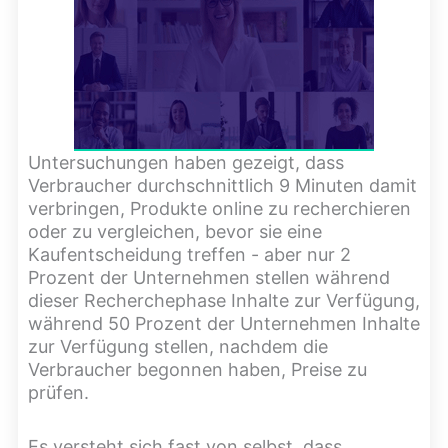
Untersuchungen haben gezeigt, dass
Verbraucher durchschnittlich 9 Minuten damit
verbringen, Produkte online zu recherchieren
oder zu vergleichen, bevor sie eine
Kaufentscheidung treffen - aber nur 2
Prozent der Unternehmen stellen während
dieser Recherchephase Inhalte zur Verfügung,
während 50 Prozent der Unternehmen Inhalte
zur Verfügung stellen, nachdem die
Verbraucher begonnen haben, Preise zu
prüfen.
Es versteht sich fast von selbst, dass